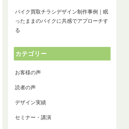
バイク買取チラシデザイン制作事例｜眠
ったままのバイクに共感でアプローチす
る
カテゴリー
お客様の声
読者の声
デザイン実績
リーフレットの制作でお世話になりました。
以前ワード
セミナー・講演
開業間もないため、できるだけ経費を抑えた
社のHPを
かったので自分で文章やデザインを考えよう