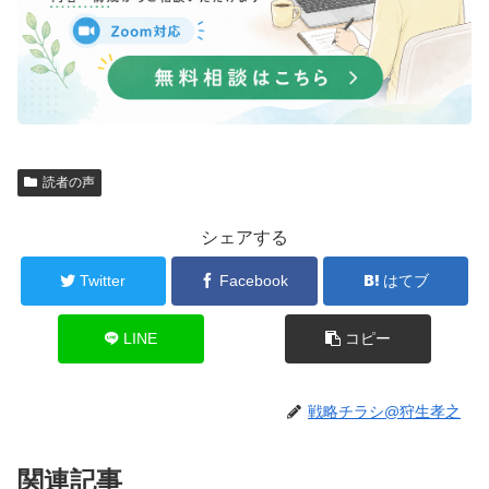
読者の声
シェアする
Twitter
Facebook
はてブ
LINE
コピー
戦略チラシ@狩生孝之
関連記事