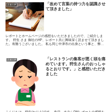
「改めて言葉の持つ力を認識させ
読者の声
て頂きました」
レポートとホームページの感想をいただきましたので、ご紹介しま
す。 狩生 さま 御社のHP、レポート共に興味深く読ませて頂きまし
た。有難うございました。 私も同じ中津市の出身という事と、弊社
も同じように効果的なチラシ作成を目指してい...
「レストランの集客が悪く頭を痛
読者の声
めています。狩生さんのおっしゃ
るとおりです。」と感想いただき
ました
こんにちは、狩生(かりう)です。 先日、チラシDMレポートの感想を