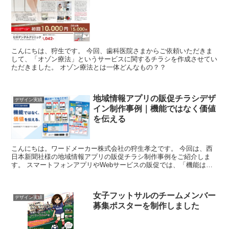
こんにちは、狩生です。 今回、歯科医院さまからご依頼いただきま
して、「オゾン療法」というサービスに関するチラシを作成させてい
ただきました。 オゾン療法とは一体どんなもの？？
地域情報アプリの販促チラシデザ
デザイン実績
イン制作事例｜機能ではなく価値
を伝える
こんにちは。ワードメーカー株式会社の狩生孝之です。 今回は、西
日本新聞社様の地域情報アプリの販促チラシ制作事例をご紹介しま
す。 スマートフォンアプリやWebサービスの販促では、「機能はた
くさんあるけれど、何が便利なのか伝わらない」という...
女子フットサルのチームメンバー
デザイン実績
募集ポスターを制作しました