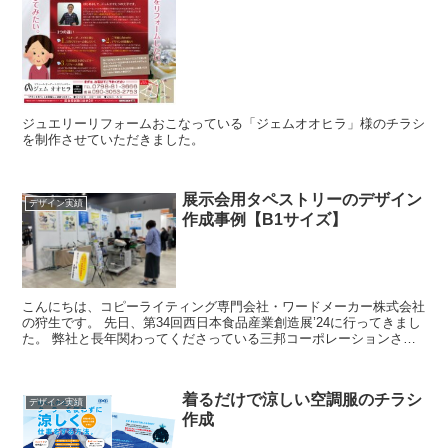
ジュエリーリフォームおこなっている「ジェムオオヒラ」様のチラシ
を制作させていただきました。
展示会用タペストリーのデザイン
デザイン実績
作成事例【B1サイズ】
こんにちは、コピーライティング専門会社・ワードメーカー株式会社
の狩生です。 先日、第34回西日本食品産業創造展’24に行ってきまし
た。 弊社と長年関わってくださっている三邦コーポレーションさん
が出展されるということでマリンメッセ...
着るだけで涼しい空調服のチラシ
デザイン実績
作成