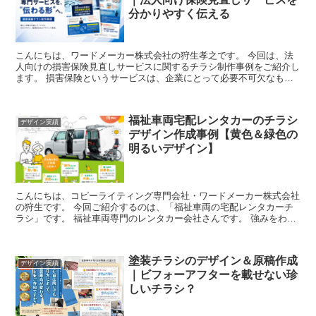
分かりやすく伝える
こんにちは、ワードメーカー株式会社の狩生孝之です。 今回は、法
人向けの損害保険見直しサービスに関するチラシ制作事例をご紹介し
ます。 損害保険というサービスは、企業にとって必要不可欠なもの
ですが、一方で「内容が難しい」「違いが分かりにくい...
福祉車両宅配レンタカーのチラシ
デザイン実績
デザイン作成事例【黄色＆緑色の
明るいデザイン】
こんにちは、コピーライティング専門会社・ワードメーカー株式会社
の狩生です。 今回ご紹介するのは、「福祉車両の宅配レンタカーチ
ラシ」です。 福祉車両専門のレンタカー会社さんです。 強みをわか
りやすくする チラシのPOINTをひ...
塗装チラシのデザイン＆原稿作成
デザイン実績
｜ビフォーアフターを載せない珍
しいチラシ？