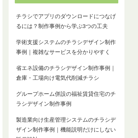
カフェモカ
き、ネットで様々な業者さんを調べた結果、
2022-10-19
2
ワードメーカーさんにたどり着きました。ホ
次はい
チラシでアプリのダウンロードにつなげ
ームページや狩生さんのYouTubeもみて、何
ことが
かピンとくるものがありました。
素敵な
るには？制作事例から学ぶ3つの工夫
まず、zoomでの打ち合わせを2回行い、その
後はメールのやり取りで詳細を詰めていく形
出来上
学術支援システムのチラシデザイン制作
で約1か月で納品となりました。
員一同
その間、自分では何もする必要はなく、こち
と唸っ
事例｜複雑なサービスを分かりやすく
らの思いや要望を伝えてすべてお任せです。
ちゃんと伝わっているのか心配になるくらい
実際に
省エネ設備のチラシデザイン制作事例｜
でした。
も変わ
さすがプロですね。
倉庫・工場向け電気代削減チラシ
私が伝えたかったことがいたる所にさりげな
アフタ
くちりばめられており、私の思いがしっかり
感謝し
グループホーム併設の福祉賃貸住宅のチ
くみ取られていて、見る人（対象者）への気
遣いと思いやりが感じられて、それでいて迷
ラシデザイン制作事例
っている人を引っ張っていこうとする力が感
じられるものに仕上がっていました。
製造業向け生産管理システムのチラシデ
私の希望通り、いえそれ以上の出来でした。
センスが良くて、おしゃれで、内容がしっか
ザイン制作事例｜機能説明だけにしない
りあるのにわかりやすく大満足の出来です。