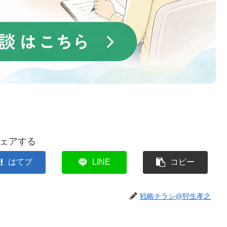
ェアする
はてブ
LINE
コピー
戦略チラシ@狩生孝之