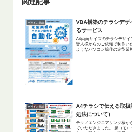
関連記事
VBA構築のチラシデ
デザイン実績
るサービス
A4両面サイズのチラシデザインを作成させて
皆人様からのご依頼で制作いたしました。 会社の中にはさまざま
ようなパソコン操作の定型業務
A4チラシで伝える取
デザイン実績
処法について）
テクノエンジニアリング様か
ていただきました。 超コモロックというスマホ充電器に関する商品です。 こちらは店舗などに