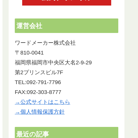
運営会社
ワードメーカー株式会社
〒810-0041
福岡県福岡市中央区大名2-9-29
第2プリンスビル7F
TEL:092-791-7796
FAX:092-303-8777
→公式サイトはこちら
リーフレットの制作でお世話になりました。
以前ワ
→個人情報保護方針
開業間もないため、できるだけ経費を抑えた
社のH
かったので自分で文章やデザインを考えよう
と試みたものの時間ばかり過ぎ、こんなこと
会った
ではいつまでかかるかわからない。思いばか
かりこ
最近の記事
りあっても素人が作るには限界があると気づ
頂き、