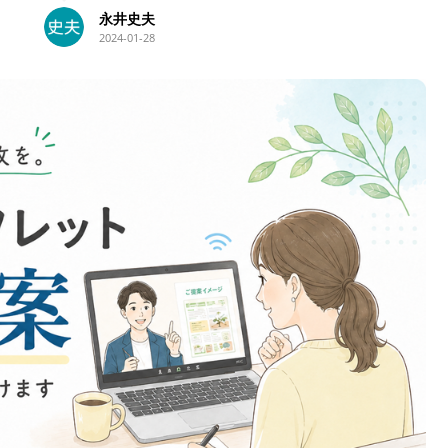
大澤貴子
流れがわかりやすく整理できるだけでなく、
2023-12-22
私の強みや持ち味がちゃんと伝えられます。
また、文章や言葉のチョイスだけでなく、デ
ザインや色使いもとても気に入っています。
私自身が見たくなるような、楽しくなるよう
な、そんなホームページや名刺になっていま
す。
私の希望や修正したいことも、気軽に相談で
きます。また、ホームページ操作上のトラブ
ル時にも、すぐに修正していただけるので、
とても心強いです。
今後も引き続き、よろしくお願いいたしま
す。