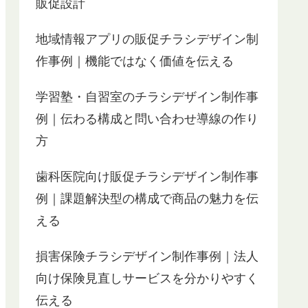
販促設計
早くいろんなところに宣伝しまくりたいで
す。
狩生さんは、WEB集客の専門家なので今回リ
地域情報アプリの販促チラシデザイン制
ーフレットとは直接関係のないことも親身に
作事例｜機能ではなく価値を伝える
教えてくださりアドバイスもいただき、とて
も心強く感じました。
本当は同業他社の人には内緒にしておきたい
学習塾・自習室のチラシデザイン制作事
ところですが、とても良かったので、自分の
例｜伝わる構成と問い合わせ導線の作り
会社がまだ周知されていなくて何か宣伝でき
ないかなって悩んでいる人が居たらぜひ一度
方
こちらの会社に問い合わせをして見られたら
いいと思います。
歯科医院向け販促チラシデザイン制作事
おススメします。
例｜課題解決型の構成で商品の魅力を伝
える
損害保険チラシデザイン制作事例｜法人
向け保険見直しサービスを分かりやすく
伝える