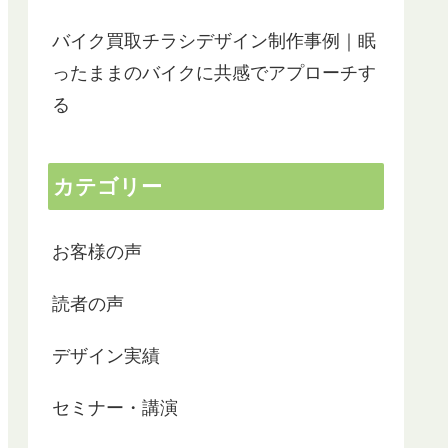
バイク買取チラシデザイン制作事例｜眠
ったままのバイクに共感でアプローチす
る
カテゴリー
お客様の声
読者の声
リーフレットの制作でお世話になりました。
以前ワード
デザイン実績
開業間もないため、できるだけ経費を抑えた
社のHPを
かったので自分で文章やデザインを考えよう
セミナー・講演
と試みたものの時間ばかり過ぎ、こんなこと
会った瞬間
ではいつまでかかるかわからない。思いばか
かりこちら