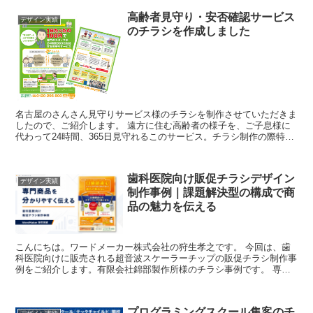
高齢者見守り・安否確認サービス
デザイン実績
のチラシを作成しました
名古屋のさんさん見守りサービス様のチラシを制作させていただきま
したので、ご紹介します。 遠方に住む高齢者の様子を、ご子息様に
代わって24時間、365日見守れるこのサービス。チラシ制作の際特に
気をつけたポイントがあります。 ...
歯科医院向け販促チラシデザイン
デザイン実績
制作事例｜課題解決型の構成で商
品の魅力を伝える
こんにちは。ワードメーカー株式会社の狩生孝之です。 今回は、歯
科医院向けに販売される超音波スケーラーチップの販促チラシ制作事
例をご紹介します。有限会社錦部製作所様のチラシ事例です。 専門
性の高い医療機器や歯科材料は、性能や機能を説明する...
プログラミングスクール集客のチ