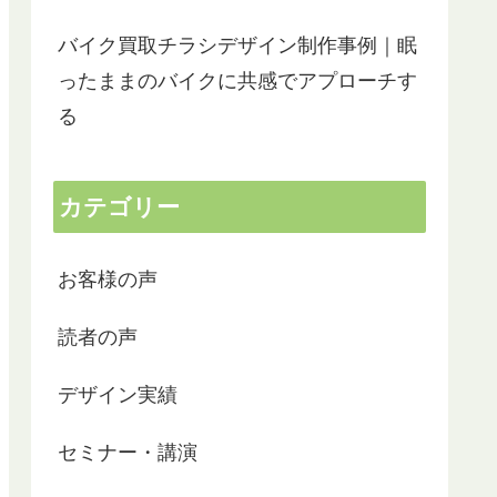
バイク買取チラシデザイン制作事例｜眠
ったままのバイクに共感でアプローチす
る
リーフレットの制作でお世話になりました。
以前ワード
開業間もないため、できるだけ経費を抑えた
社のHPを
かったので自分で文章やデザインを考えよう
カテゴリー
と試みたものの時間ばかり過ぎ、こんなこと
会った瞬間
ではいつまでかかるかわからない。思いばか
かりこちら
りあっても素人が作るには限界があると気づ
頂き、
カフェモカ
木本
お客様の声
き、ネットで様々な業者さんを調べた結果、
2022-10-19
2022-0
ワードメーカーさんにたどり着きました。ホ
次はいつ狩
ムページや狩生さんのYouTubeもみて、何
ことが楽し
読者の声
かピンとくるものがありました。
素敵な方で
ず、zoomでの打ち合わせを2回行い、その
デザイン実績
後はメールのやり取りで詳細を詰めていく形
出来上がり
で約1か月で納品となりました。
員一同「こ
その間、自分では何もする必要はなく、こち
と唸ってい
セミナー・講演
らの思いや要望を伝えてすべてお任せです。
ちゃんと伝わっているのか心配になるくらい
実際にHP