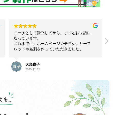
コーチとして独立してから、ずっとお世話に
なっています。
これまでに、ホームページやチラシ、リーフ
レットや名刺を作っていただきました。
狩生さんに制作していただくと、業務内容や
大澤貴子
流れがわかりやすく整理できるだけでなく、
2023-12-22
私の強みや持ち味がちゃんと伝えられます。
また、文章や言葉のチョイスだけでなく、デ
ー
ザインや色使いもとても気に入っています。
私自身が見たくなるような、楽しくなるよう
ま
な、そんなホームページや名刺になっていま
す。
私の希望や修正したいことも、気軽に相談で
きます。また、ホームページ操作上のトラブ