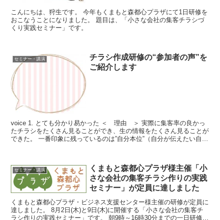
こんにちは、狩生です。 今年もくまもと森都心プラザにて1日研修を
おこなうことになりました。 題目は、「小さな会社の集客チラシづ
くり実践セミナー」です。
チラシ作成研修の“参加者の声”を
セミナー・講演
ご紹介します
voice 1. とても分かり易かった ＜ 理由 ＞ 実際に集客率の良かっ
たチラシをたくさん見ることができ、生の情報をたくさん見ることが
できた。 一番印象に残っているのは”自分本位”（自分が伝えたい自社
製品のこと...
くまもと森都心プラザ様主催「小
セミナー・講演
さな会社の集客チラシ作りの実践
セミナー」が定員に達しました
くまもと森都心プラザ・ビジネス支援センター様主催の研修が定員に
達しました。 8月2日(木)と9日(木)に開催する「小さな会社の集客チ
ラシ作りの実践セミナー」です。 朝9時～16時30分までの一日研修で