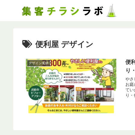
便利屋 デザイン
便
デザイン実績
り
やさ
お庭の
ていた
り・