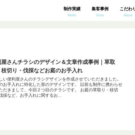
制作実績
集客事例
こだわ
Works
Voice
About
利屋さんチラシのデザイン＆文章作成事例｜草取
・枝切り・伐採などお庭のお手入れ
しい便利屋さんのチラシデザインを作成させていただきました。
お手入れに特化した形のデザインです。 以前も制作に携わらせ
だきまして、今回２つ目のチラシです。 お庭の草取り・枝切
伐採など、お手入れに関するお...