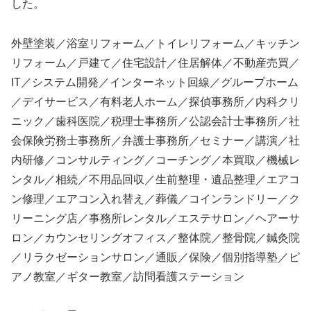
した。
外壁塗装／浴室リフォーム／トイレリフォーム／キッチン
リフォーム／戸建て／住宅設計／住居解体／不動産売買／
IT／システム開発／インターネット回線／グループホーム
／デイサービス／有料老人ホーム／探偵事務所／内科クリ
ニック／歯科医院／税理士事務所／公認会計士事務所／社
会保険労務士事務所／弁護士事務所／セミナー／講演／社
内研修／コンサルティング／コーチング／本買取／機械レ
ンタル／相続／不用品回収／生前整理・遺品整理／エアコ
ン修理／エアコン入れ替え／葬儀／コインランドリー／ク
リーニング店／事務所レンタル／エステサロン／ヘアーサ
ロン／カウンセリングオフィス／整体院／整骨院／鍼灸院
／リラクゼーションサロン／通販／保険／個別指導塾／ピ
アノ教室／ギター教室／訪問看護ステーション