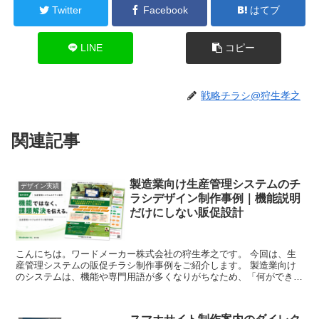
Twitter
Facebook
はてブ
LINE
コピー
戦略チラシ@狩生孝之
関連記事
製造業向け生産管理システムのチ
デザイン実績
ラシデザイン制作事例｜機能説明
だけにしない販促設計
こんにちは。ワードメーカー株式会社の狩生孝之です。 今回は、生
産管理システムの販促チラシ制作事例をご紹介します。 製造業向け
のシステムは、機能や専門用語が多くなりがちなため、「何ができる
システムなのか」は伝わっても、「導入するとどのよう...