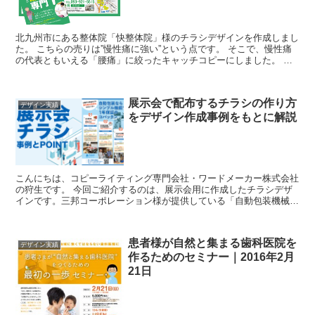
北九州市にある整体院「快整体院」様のチラシデザインを作成しまし
た。 こちらの売りは”慢性痛に強い”という点です。 そこで、慢性痛
の代表ともいえる「腰痛」に絞ったキャッチコピーにしました。 マ
ーケティングでよくいわれる「ター...
展示会で配布するチラシの作り方
デザイン実績
をデザイン作成事例をもとに解説
こんにちは、コピーライティング専門会社・ワードメーカー株式会社
の狩生です。 今回ご紹介するのは、展示会用に作成したチラシデザ
インです。三邦コーポレーション様が提供している「自動包装機械・
緩衝材製造機・シーラー機」を紹介したチラシです。...
患者様が自然と集まる歯科医院を
デザイン実績
作るためのセミナー｜2016年2月
21日