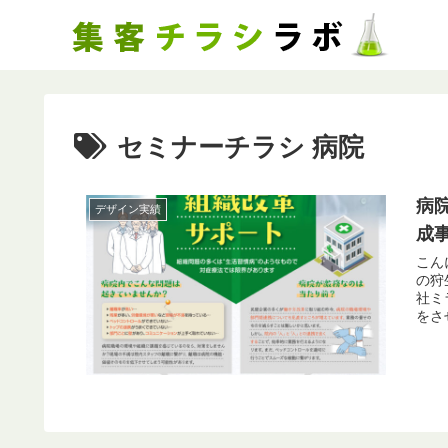
セミナーチラシ 病院
病
デザイン実績
成
こん
の狩生です。 今回は、セ
社ミ