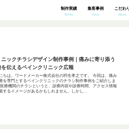
制作実績
集客事例
こだわ
Works
Voice
About
リニックチラシデザイン制作事例｜痛みに寄り添う
勢を伝えるペインクリニック広報
にちは。ワードメーカー株式会社の狩生孝之です。 今回は、痛み
療を専門とするペインクリニックのチラシ制作事例をご紹介しま
 医療機関のチラシというと、診療内容や診療時間、アクセス情報
載するイメージがあるかもしれません。しかし...