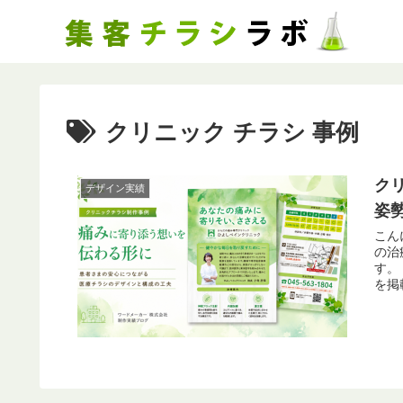
クリニック チラシ 事例
ク
デザイン実績
姿
こん
の治
す。
を掲