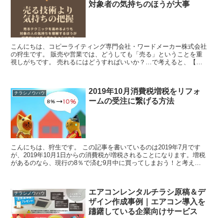
対象者の気持ちのほうが大事
こんにちは、コピーライティング専門会社・ワードメーカー株式会社
の狩生です。 販売や営業では、どうしても「売る」ということを重
視しがちです。 売れるにはどうすればいいか？…で考えると、【テ
クニック寄り】の発想になってしまうのです。...
2019年10月消費税増税をリフォ
チラシノウハウ
ームの受注に繋げる方法
こんにちは、狩生です。 この記事を書いているのは2019年7月です
が、2019年10月1日からの消費税が増税されることになります。増税
があるのなら、現行の8％で済む9月中に買ってしまおう！と考える
方も多いはず。 特に、値の張る商...
エアコンレンタルチラシ原稿＆デ
チラシノウハウ
ザイン作成事例｜エアコン導入を
躊躇している企業向けサービス