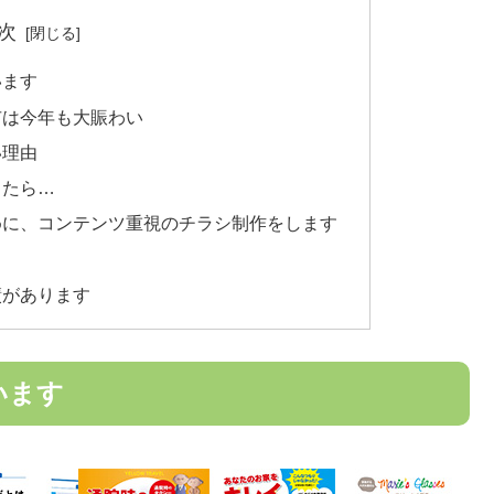
次
います
市は今年も大賑わい
い理由
ったら…
めに、コンテンツ重視のチラシ制作をします
績があります
います