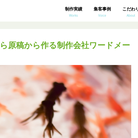
制作実績
集客事例
こだわ
Works
Voice
About
ら原稿から作る制作会社ワードメー