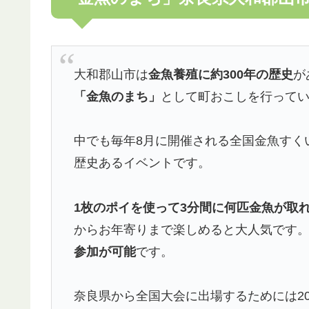
大和郡山市は
金魚養殖に約300年の歴史
が
「金魚のまち」
として町おこしを行って
中でも毎年8月に開催される全国金魚すく
歴史あるイベントです。
1枚のポイを使って3分間に何匹金魚が取
からお年寄りまで楽しめると大人気です
参加が可能
です。
奈良県から全国大会に出場するためには20