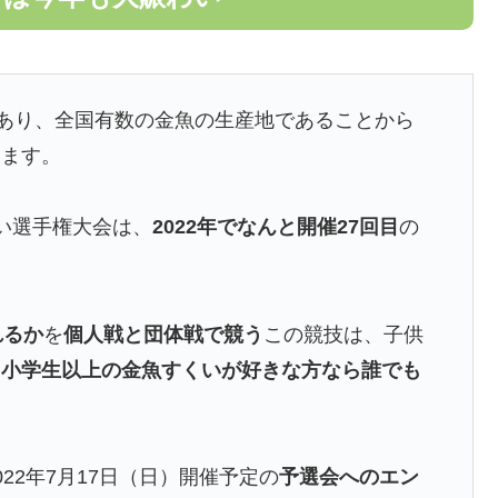
あり、全国有数の金魚の生産地であることから
います。
い選手権大会は、
2022年でなんと開催27回目
の
れるか
を
個人戦と団体戦で競う
この競技は、子供
。
小学生以上の金魚すくいが好きな方なら誰でも
22年7月17日（日）開催予定の
予選会へのエン