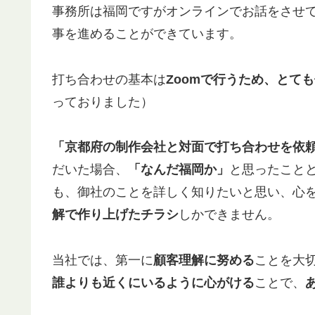
事務所は福岡ですがオンラインでお話をさせ
事を進めることができています。
打ち合わせの基本は
Zoomで行うため、とて
っておりました）
「京都府の制作会社と対面で打ち合わせを依
だいた場合、
「なんだ福岡か」
と思ったこと
も、御社のことを詳しく知りたいと思い、心
解で作り上げたチラシ
しかできません。
当社では、第一に
顧客理解に努める
ことを大
誰よりも近くにいるように心がける
ことで、