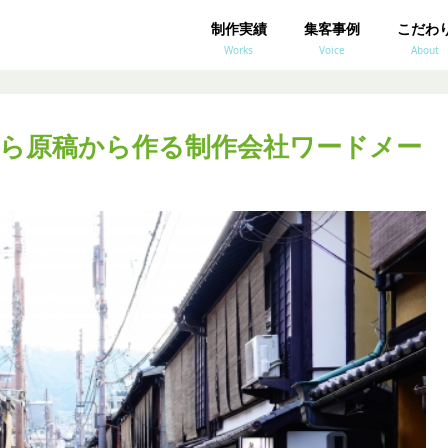
制作実績
集客事例
こだわ
Works
Voice
About
ら原稿から作る制作会社ワードメー