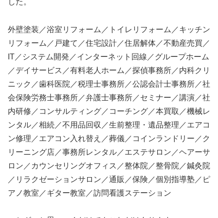
した。
外壁塗装／浴室リフォーム／トイレリフォーム／キッチン
リフォーム／戸建て／住宅設計／住居解体／不動産売買／
IT／システム開発／インターネット回線／グループホーム
／デイサービス／有料老人ホーム／探偵事務所／内科クリ
ニック／歯科医院／税理士事務所／公認会計士事務所／社
会保険労務士事務所／弁護士事務所／セミナー／講演／社
内研修／コンサルティング／コーチング／本買取／機械レ
ンタル／相続／不用品回収／生前整理・遺品整理／エアコ
ン修理／エアコン入れ替え／葬儀／コインランドリー／ク
リーニング店／事務所レンタル／エステサロン／ヘアーサ
ロン／カウンセリングオフィス／整体院／整骨院／鍼灸院
／リラクゼーションサロン／通販／保険／個別指導塾／ピ
アノ教室／ギター教室／訪問看護ステーション