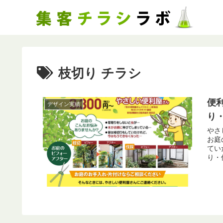
枝切り チラシ
便
デザイン実績
り
やさ
お庭の
ていた
り・