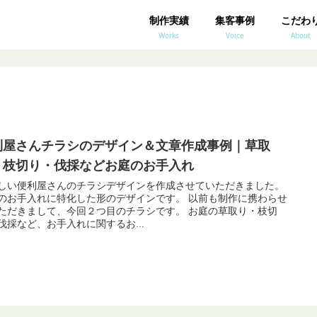
制作実績
集客事例
こだわ
Works
Voice
About
利屋さんチラシのデザイン＆文章作成事例｜草取
・枝切り・伐採などお庭のお手入れ
しい便利屋さんのチラシデザインを作成させていただきました。
お手入れに特化した形のデザインです。 以前も制作に携わらせ
だきまして、今回２つ目のチラシです。 お庭の草取り・枝切
伐採など、お手入れに関するお...