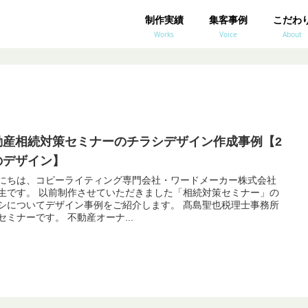
制作実績
集客事例
こだわ
Works
Voice
About
動産相続対策セミナーのチラシデザイン作成事例【2
のデザイン】
にちは、コピーライティング専門会社・ワードメーカー株式会社
させていただきました「相続対策セミナー」の
についてデザイン事例をご紹介します。 髙島聖也税理士事務所
様のセミナーです。 不動産オーナ...