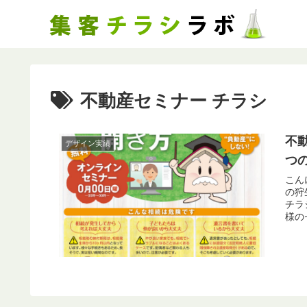
不動産セミナー チラシ
不
デザイン実績
つ
こん
の狩生です。 以前制作
チラシ