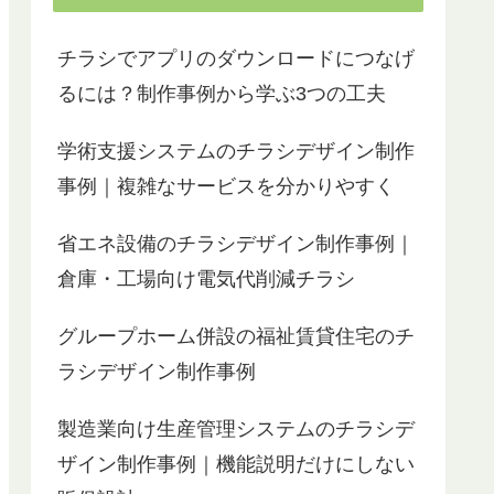
後はメールのやり取りで詳細を詰めていく形
出来上がり
で約1か月で納品となりました。
員一同「こ
チラシでアプリのダウンロードにつなげ
その間、自分では何もする必要はなく、こち
と唸ってい
らの思いや要望を伝えてすべてお任せです。
るには？制作事例から学ぶ3つの工夫
ちゃんと伝わっているのか心配になるくらい
実際にHP
でした。
も変わって
学術支援システムのチラシデザイン制作
さすがプロですね。
私が伝えたかったことがいたる所にさりげな
アフターケ
事例｜複雑なサービスを分かりやすく
くちりばめられており、私の思いがしっかり
感謝してお
くみ取られていて、見る人（対象者）への気
省エネ設備のチラシデザイン制作事例｜
遣いと思いやりが感じられて、それでいて迷
っている人を引っ張っていこうとする力が感
倉庫・工場向け電気代削減チラシ
じられるものに仕上がっていました。
私の希望通り、いえそれ以上の出来でした。
グループホーム併設の福祉賃貸住宅のチ
センスが良くて、おしゃれで、内容がしっか
りあるのにわかりやすく大満足の出来です。
ラシデザイン制作事例
早くいろんなところに宣伝しまくりたいで
す。
製造業向け生産管理システムのチラシデ
狩生さんは、WEB集客の専門家なので今回リ
ーフレットとは直接関係のないことも親身に
ザイン制作事例｜機能説明だけにしない
教えてくださりアドバイスもいただき、とて