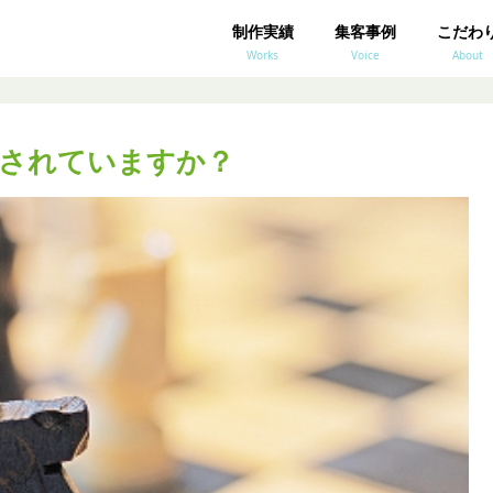
制作実績
集客事例
こだわ
Works
Voice
About
されていますか？