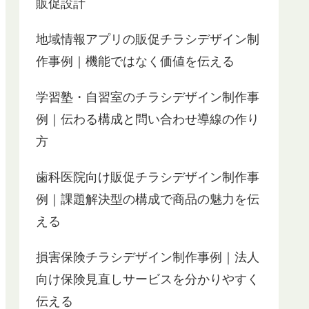
も心強く感じました。
販促設計
本当は同業他社の人には内緒にしておきたい
ところですが、とても良かったので、自分の
地域情報アプリの販促チラシデザイン制
会社がまだ周知されていなくて何か宣伝でき
ないかなって悩んでいる人が居たらぜひ一度
作事例｜機能ではなく価値を伝える
こちらの会社に問い合わせをして見られたら
いいと思います。
学習塾・自習室のチラシデザイン制作事
おススメします。
例｜伝わる構成と問い合わせ導線の作り
方
歯科医院向け販促チラシデザイン制作事
例｜課題解決型の構成で商品の魅力を伝
える
損害保険チラシデザイン制作事例｜法人
向け保険見直しサービスを分かりやすく
伝える