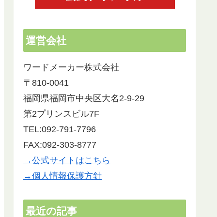
運営会社
ワードメーカー株式会社
〒810-0041
福岡県福岡市中央区大名2-9-29
リーフレットの制作でお世話になりました。
以前ワード
第2プリンスビル7F
開業間もないため、できるだけ経費を抑えた
社のHPを
TEL:092-791-7796
かったので自分で文章やデザインを考えよう
と試みたものの時間ばかり過ぎ、こんなこと
会った瞬間
FAX:092-303-8777
ではいつまでかかるかわからない。思いばか
かりこちら
→公式サイトはこちら
りあっても素人が作るには限界があると気づ
頂き、
カフェモカ
木本
き、ネットで様々な業者さんを調べた結果、
→個人情報保護方針
2022-10-19
2022-0
ワードメーカーさんにたどり着きました。ホ
次はいつ狩
ムページや狩生さんのYouTubeもみて、何
ことが楽し
かピンとくるものがありました。
素敵な方で
最近の記事
ず、zoomでの打ち合わせを2回行い、その