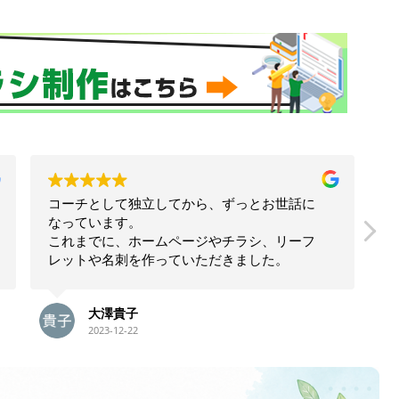
コーチとして独立してから、ずっとお世話に
なっています。
これまでに、ホームページやチラシ、リーフ
レットや名刺を作っていただきました。
狩生さんに制作していただくと、業務内容や
大澤貴子
流れがわかりやすく整理できるだけでなく、
2023-12-22
私の強みや持ち味がちゃんと伝えられます。
また、文章や言葉のチョイスだけでなく、デ
ー
ザインや色使いもとても気に入っています。
私自身が見たくなるような、楽しくなるよう
ま