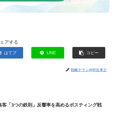
ェアする
はてブ
LINE
コピー
戦略チラシ@狩生孝之
集客「3つの鉄則」反響率を高めるポスティング戦