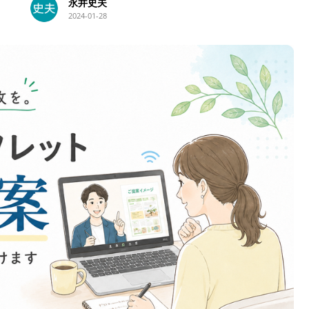
大澤貴子
流れがわかりやすく整理できるだけでなく、
2023-12-22
私の強みや持ち味がちゃんと伝えられます。
また、文章や言葉のチョイスだけでなく、デ
ー
ザインや色使いもとても気に入っています。
私自身が見たくなるような、楽しくなるよう
な、そんなホームページや名刺になっていま
す。
私の希望や修正したいことも、気軽に相談で
きます。また、ホームページ操作上のトラブ
ル時にも、すぐに修正していただけるので、
とても心強いです。
今後も引き続き、よろしくお願いいたしま
す。