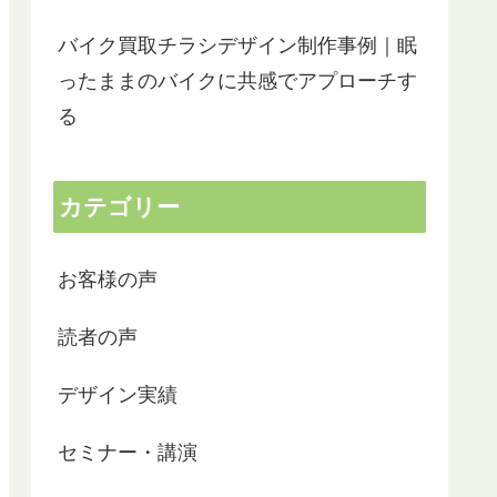
カフェモカ
木本
き、ネットで様々な業者さんを調べた結果、
2022-10-19
2022-0
ワードメーカーさんにたどり着きました。ホ
次はいつ狩
バイク買取チラシデザイン制作事例｜眠
ムページや狩生さんのYouTubeもみて、何
ことが楽し
かピンとくるものがありました。
素敵な方で
ったままのバイクに共感でアプローチす
まず、zoomでの打ち合わせを2回行い、その
る
後はメールのやり取りで詳細を詰めていく形
出来上がり
で約1か月で納品となりました。
員一同「こ
その間、自分では何もする必要はなく、こち
と唸ってい
らの思いや要望を伝えてすべてお任せです。
カテゴリー
ちゃんと伝わっているのか心配になるくらい
実際にHP
でした。
も変わって
さすがプロですね。
お客様の声
私が伝えたかったことがいたる所にさりげな
アフターケ
くちりばめられており、私の思いがしっかり
感謝してお
くみ取られていて、見る人（対象者）への気
読者の声
遣いと思いやりが感じられて、それでいて迷
っている人を引っ張っていこうとする力が感
デザイン実績
じられるものに仕上がっていました。
私の希望通り、いえそれ以上の出来でした。
センスが良くて、おしゃれで、内容がしっか
セミナー・講演
りあるのにわかりやすく大満足の出来です。
早くいろんなところに宣伝しまくりたいで