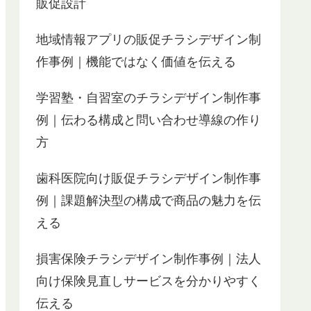
販促設計
地域情報アプリの販促チラシデザイン制
作事例｜機能ではなく価値を伝える
学習塾・自習室のチラシデザイン制作事
例｜伝わる構成と問い合わせ導線の作り
方
歯科医院向け販促チラシデザイン制作事
例｜課題解決型の構成で商品の魅力を伝
える
リーフレットの制作でお世話になりました。
以前ワード
開業間もないため、できるだけ経費を抑えた
社のHPを
かったので自分で文章やデザインを考えよう
損害保険チラシデザイン制作事例｜法人
と試みたものの時間ばかり過ぎ、こんなこと
会った瞬間
向け保険見直しサービスを分かりやすく
ではいつまでかかるかわからない。思いばか
かりこちら
りあっても素人が作るには限界があると気づ
頂き、
伝える