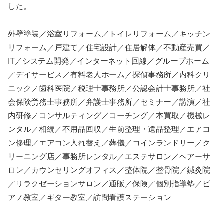
した。
外壁塗装／浴室リフォーム／トイレリフォーム／キッチン
リフォーム／戸建て／住宅設計／住居解体／不動産売買／
IT／システム開発／インターネット回線／グループホーム
／デイサービス／有料老人ホーム／探偵事務所／内科クリ
ニック／歯科医院／税理士事務所／公認会計士事務所／社
会保険労務士事務所／弁護士事務所／セミナー／講演／社
内研修／コンサルティング／コーチング／本買取／機械レ
ンタル／相続／不用品回収／生前整理・遺品整理／エアコ
ン修理／エアコン入れ替え／葬儀／コインランドリー／ク
リーニング店／事務所レンタル／エステサロン／ヘアーサ
ロン／カウンセリングオフィス／整体院／整骨院／鍼灸院
／リラクゼーションサロン／通販／保険／個別指導塾／ピ
アノ教室／ギター教室／訪問看護ステーション