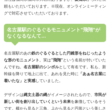
頼もいただいております。※現在、オンラインミーティン
グで対応させていただいております。
名古屋駅のぐるぐるモニュメント”飛翔”が
なくなるなんて…
名古屋駅のあの
鉄のぐるぐるとした円錐形をねじったよう
な形のモニュメント
。実は
”飛翔”
という名前が付いていた
んですね。
名古屋駅のシンボル
として有名です。私も、新
幹線を降りて地上に出て、あれを見た時に
「あぁ名古屋に
着いたな」と実感
していました。
デザインは
縄文土器の縄
がイメージされたもので、
市民が
新しい街を創り出していくという未来
を象徴しているそう
です。横から見ると三角、上から見ると円形という美しさ