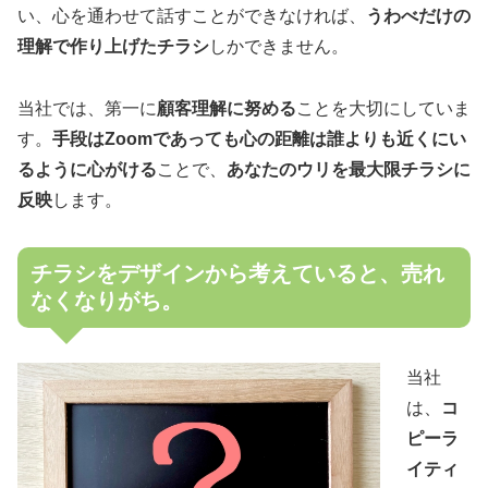
い、心を通わせて話すことができなければ、
うわべだけの
理解で作り上げたチラシ
しかできません。
当社では、第一に
顧客理解に努める
ことを大切にしていま
す。
手段はZoomであっても心の距離は誰よりも近くにい
るように心がける
ことで、
あなたのウリを最大限チラシに
反映
します。
チラシをデザインから考えていると、売れ
なくなりがち。
当社
は、
コ
ピーラ
イティ