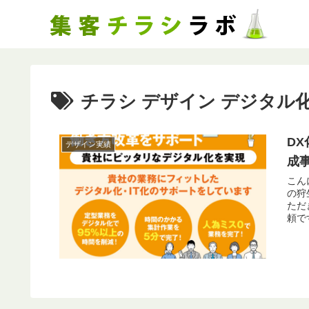
チラシ デザイン デジタル
D
デザイン実績
成
こん
の狩生です。 DX化を支
ただきました。 以前
頼で