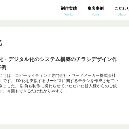
制作実績
集客事例
こだわ
Works
Voice
About
化
X化・デジタル化のシステム構築のチラシデザイン作
事例
にちは、コピーライティング専門会社・ワードメーカー株式会社
援するサービスに関するチラシを作成させてい
も制作に携わらせていただいた皆人様からのご依
す。今回もできるだけわかりやすく...